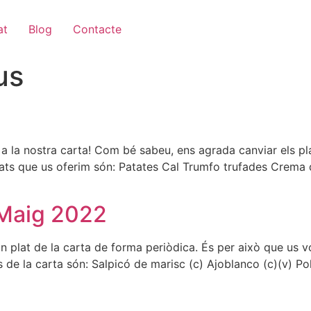
at
Blog
Contacte
us
 la nostra carta! Com bé sabeu, ens agrada canviar els pl
plats que us oferim són: Patates Cal Trumfo trufades Crema
– Maig 2022
 plat de la carta de forma periòdica. És per això que us v
 de la carta són: Salpicó de marisc (c) Ajoblanco (c)(v) Po